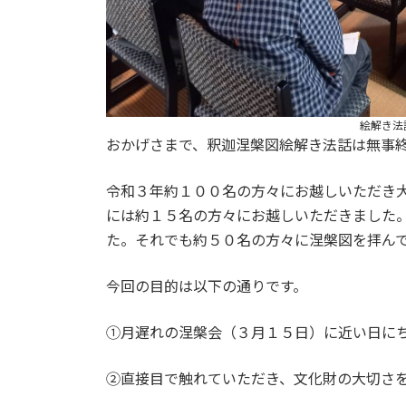
絵解き法
おかげさまで、釈迦涅槃図絵解き法話は無事
令和３年約１００名の方々にお越しいただき
には約１５名の方々にお越しいただきました
た。それでも約５０名の方々に涅槃図を拝ん
今回の目的は以下の通りです。
①月遅れの涅槃会（３月１５日）に近い日に
②直接目で触れていただき、文化財の大切さ