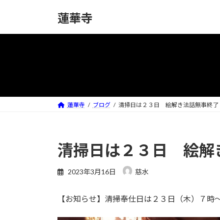
コ
ナ
蓮華寺
ン
ビ
テ
ゲ
ン
ー
ツ
シ
へ
ョ
ス
ン
キ
に
ッ
移
蓮華寺
ブログ
清掃日は２３日 絵解き法話無事終了
プ
動
清掃日は２３日 絵解
2023年3月16日
慈水
【お知らせ】清掃奉仕日は２３日（木）７時