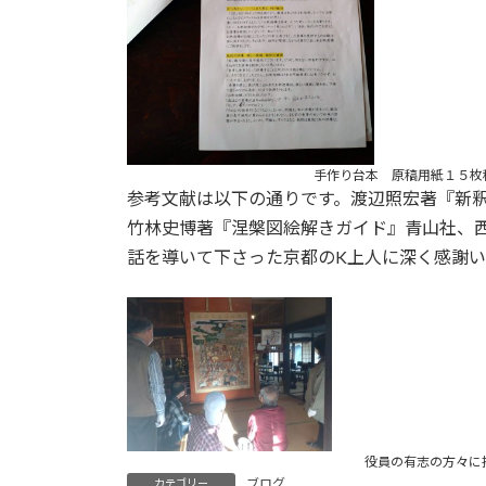
手作り台本 原稿用紙１５枚
参考文献は以下の通りです。渡辺照宏著『新
竹林史博著『涅槃図絵解きガイド』青山社、
話を導いて下さった京都のK上人に深く感謝い
役員の有志の方々に
ブログ
カテゴリー