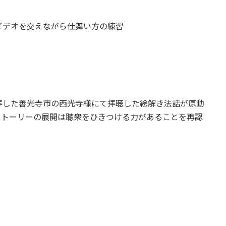
ビデオを交えながら仕舞い方の練習
拝した善光寺市の西光寺様にて拝聴した絵解き法話が原動
ストーリーの展開は聴衆をひきつける力があることを再認