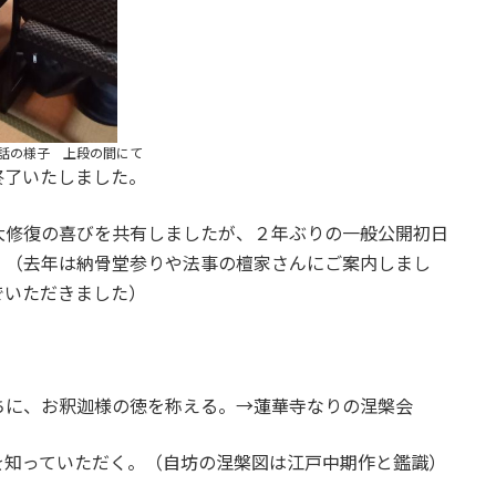
話の様子 上段の間にて
終了いたしました。
大修復の喜びを共有しましたが、２年ぶりの一般公開初日
。（去年は納骨堂参りや法事の檀家さんにご案内しまし
でいただきました）
ちに、お釈迦様の徳を称える。→蓮華寺なりの涅槃会
を知っていただく。（自坊の涅槃図は江戸中期作と鑑識）