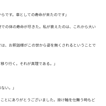
」
からです。車としての寿命が来たのです」
世での体の寿命が尽きた。私が衰えたのは、これから大い
では、お釈迦様がこの世から姿を無くされるということで
て移り行く。それが真理である。」
はない。」
まことにありがとうございました。掛け軸を仕舞う時もど