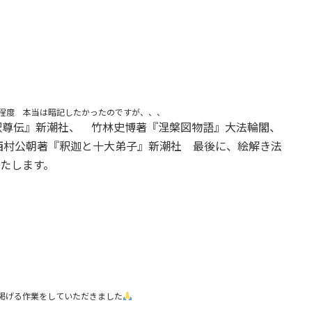
程度 本当は暗記したかったのですが、、、
釈尊伝』新潮社、 竹林史博著『涅槃図物語』大法輪閣、
西村公朝著『釈迦と十大弟子』新潮社 最後に、絵解き法
たします。
掲げる作業をしていただきました