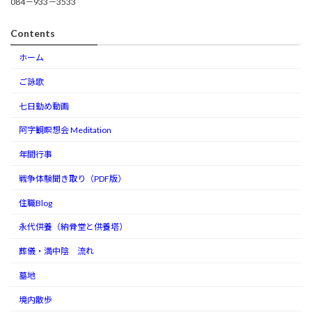
084－933－3533
Contents
ホーム
ご詠歌
七日勤め動画
阿字観瞑想会 Meditation
年間行事
戦争体験聞き取り（PDF版）
住職Blog
永代供養（納骨堂と供養塔）
葬儀・満中陰 流れ
墓地
境内散歩