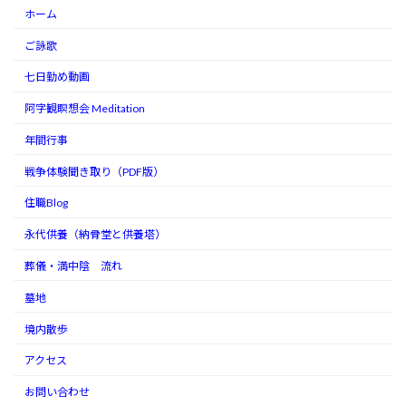
ホーム
ご詠歌
七日勤め動画
阿字観瞑想会 Meditation
年間行事
戦争体験聞き取り（PDF版）
住職Blog
永代供養（納骨堂と供養塔）
葬儀・満中陰 流れ
墓地
境内散歩
アクセス
お問い合わせ