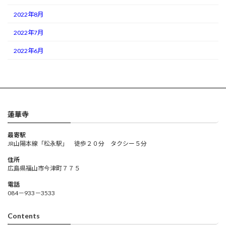
2022年8月
2022年7月
2022年6月
蓮華寺
最寄駅
JR山陽本線「松永駅」 徒歩２０分 タクシー５分
住所
広島県福山市今津町７７５
電話
084－933－3533
Contents