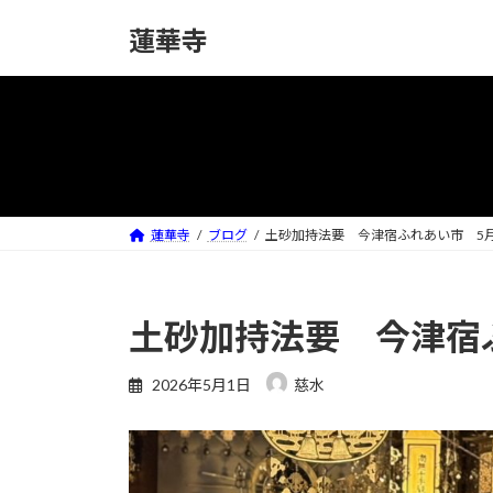
コ
ナ
蓮華寺
ン
ビ
テ
ゲ
ン
ー
ツ
シ
へ
ョ
ス
ン
キ
に
ッ
移
蓮華寺
ブログ
土砂加持法要 今津宿ふれあい市 5
プ
動
土砂加持法要 今津宿
2026年5月1日
慈水